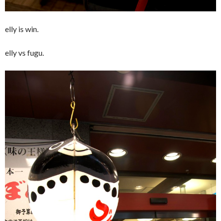
elly is win.
elly vs fugu.