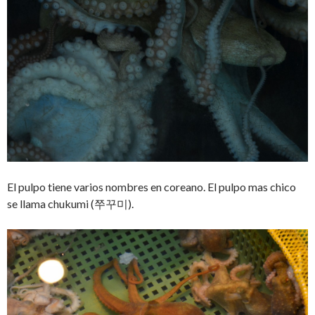
El pulpo tiene varios nombres en coreano. El pulpo mas chico
se llama chukumi (쭈꾸미).