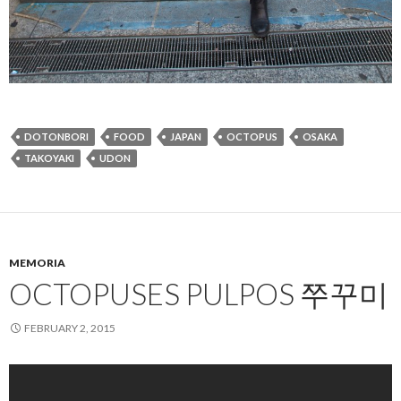
DOTONBORI
FOOD
JAPAN
OCTOPUS
OSAKA
TAKOYAKI
UDON
MEMORIA
OCTOPUSES PULPOS 쭈꾸미
FEBRUARY 2, 2015