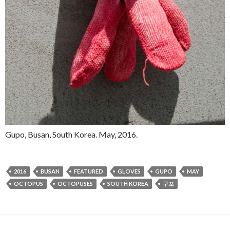
Gupo, Busan, South Korea. May, 2016.
2016
BUSAN
FEATURED
GLOVES
GUPO
MAY
OCTOPUS
OCTOPUSES
SOUTH KOREA
구포