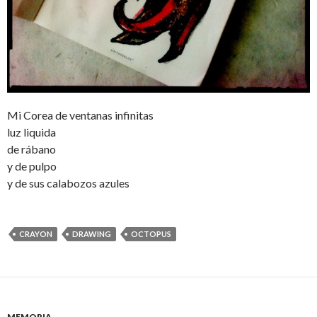
Mi Corea de ventanas infinitas
luz liquida
de rábano
y de pulpo
y de sus calabozos azules
CRAYON
DRAWING
OCTOPUS
MEMORIA