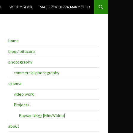
T
WEEKLY BOOK
VIAJES POR TIERRA, MAR Y CIELO
home
blog / bitacora
photography
commercial photography
cinema
video work
Projects
Baesan 배산 |Film/Video|
about