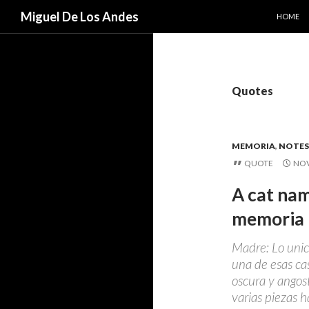
SKIP TO
Search
Miguel De Los Andes
HOME
Quotes
MEMORIA
,
NOTES
QUOTE
NOV
A cat na
memoria
Madre: Lo unic
una de esas ca
oscura y angost
varias piezas h