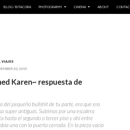
 CONTENT
BLOG / BITACORA
PHOTOGRAPHY
CINEMA
ABOUT
CONTAC
,
VIAJES
EMBER 20, 2015
med Karen~ respuesta de
o del pequeño bullshit de tu parte, era que era
sa super antiguas. Subimos por una escalera
a hasta el segundo o tercer piso y ahi entre
abia una con la puerta cerrada. En la pieza vacia