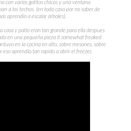
 con varios gatitos chicos y una ventana
an a los techos. (en todo caso por no saber de
as aprendio a escalar arboles).
a casa y patio eran tan grande para ella despues
ado en una pequeña pieza it somewhat freaked
antuvo en la cocina en alto, sobre mesones, sobre
or eso aprendio tan rapido a abrir el freezer.