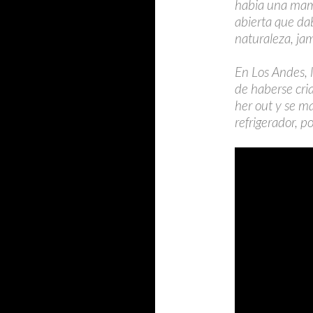
habia una mama
abierta que dab
naturaleza, jam
En Los Andes, l
de haberse cri
her out y se m
refrigerador, p